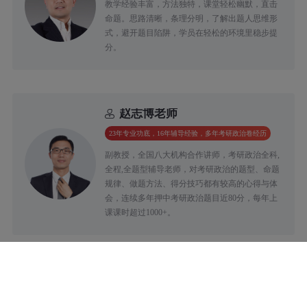
教学经验丰富，方法独特，课堂轻松幽默，直击
命题。思路清晰，条理分明，了解出题人思维形
式，避开题目陷阱，学员在轻松的环境里稳步提
分。
赵志博老师
23年专业功底，16年辅导经验，多年考研政治卷经历
副教授，全国八大机构合作讲师，考研政治全科,
全程,全题型辅导老师，对考研政治的题型、命题
规律、做题方法、得分技巧都有较高的心得与体
会，连续多年押中考研政治题目近80分，每年上
课课时超过1000+。
黄洁老师
英语专业八级/CATTI笔译二级