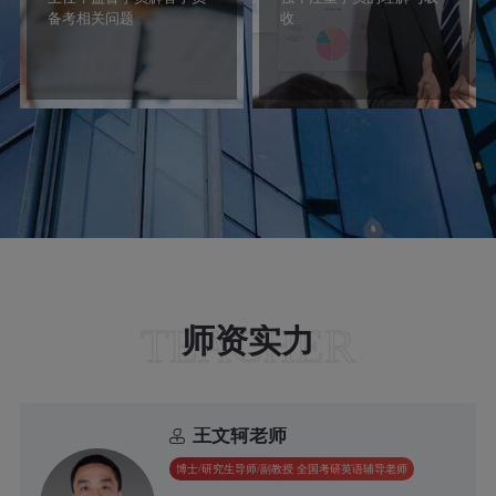
备考相关问题
收
TEACHER
师资实力
王文轲老师
博士/研究生导师/副教授 全国考研英语辅导老师